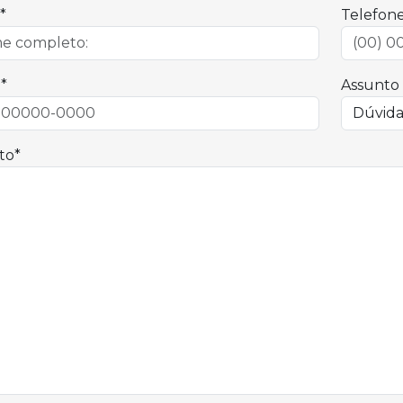
*
Telefon
*
Assunto
to*