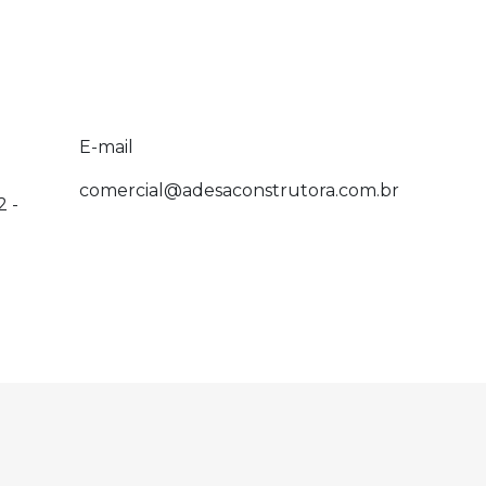
E-mail
comercial@adesaconstrutora.com.br
2 -