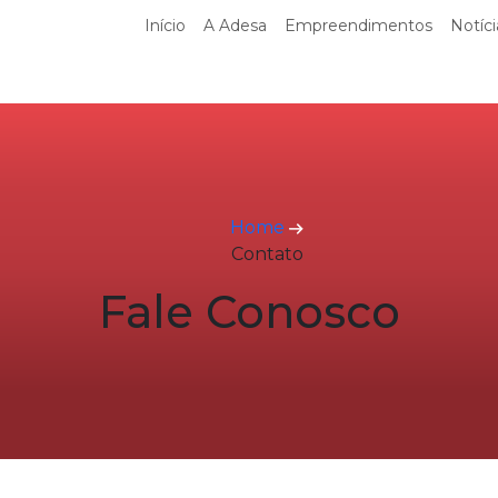
Início
A Adesa
Empreendimentos
Notíci
Home
Contato
Fale Conosco