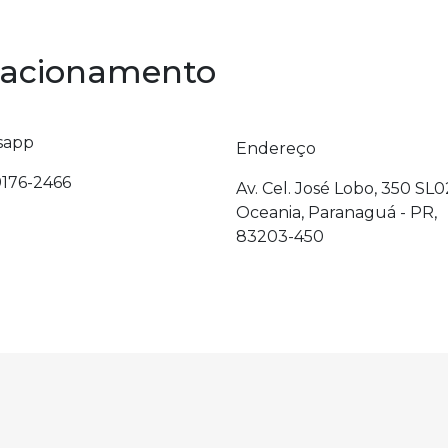
elacionamento
sapp
Endereço
9176-2466
Av. Cel. José Lobo, 350 SL0
Oceania, Paranaguá - PR,
83203-450