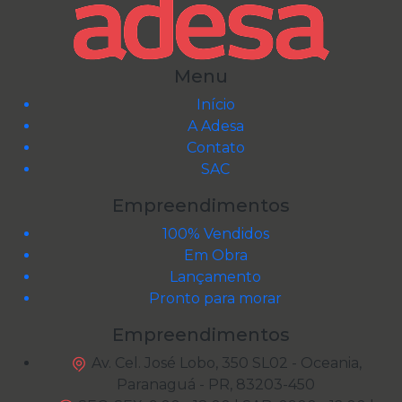
Menu
Início
A Adesa
Contato
SAC
Empreendimentos
100% Vendidos
Em Obra
Lançamento
Pronto para morar
Empreendimentos
Av. Cel. José Lobo, 350 SL02 - Oceania,
Paranaguá - PR, 83203-450