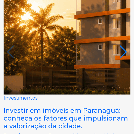
Investimentos
Investir em imóveis em Paranaguá:
conheça os fatores que impulsionam
a valorização da cidade.