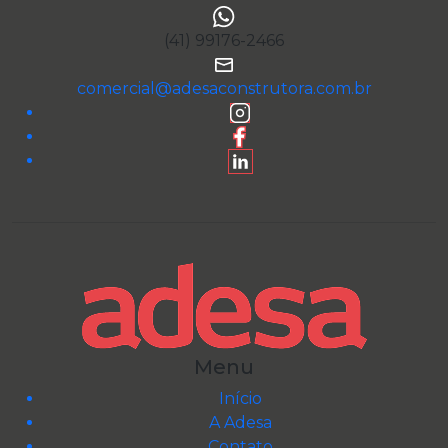
(41) 99176-2466
comercial@adesaconstrutora.com.br
Menu
Início
A Adesa
Contato