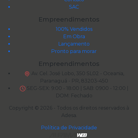
SAC
Empreendimentos
100% Vendidos
Em Obra
Lançamento
Pronto para morar
Empreendimentos
Av. Cel. José Lobo, 350 SL02 - Oceania,
Paranaguá - PR, 83203-450
SEG-SEX: 9:00 - 18:00 | SAB: 0900 - 12:00 |
DOM: Fechado
Copyright © 2026 - Todos os direitos reservados à
Adesa
.
Política de Privacidade