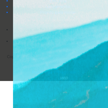
Em Obra
Lançamento
Pronto para morar
Empreendimentos
Av. Cel. José Lobo, 350 SL02 - Oceania,
Paranaguá - PR, 83203-450
SEG-SEX: 9:00 - 18:00 | SAB: 0900 - 12:00 |
DOM: Fechado
Copyright © 2026 - Todos os direitos reservados à
Adesa
.
Política de Privacidade