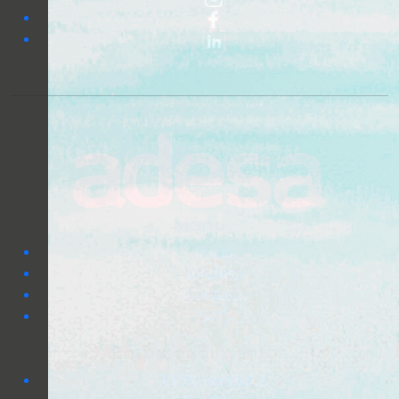
Menu
Início
A Adesa
Contato
SAC
Empreendimentos
100% Vendidos