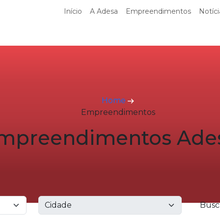
Início
A Adesa
Empreendimentos
Notíci
Home
Empreendimentos
mpreendimentos Ade
Busc