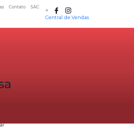
as
Contato
SAC
Central de Vendas
sa
ar