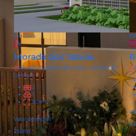
Em Obra
Em
3%
9
Morada dos Sabiás
R
Avenida Conde da Boa Vista – Jardim São
Conrado
2
1
123m²
Va
Valor do imóvel:
A 
250mil