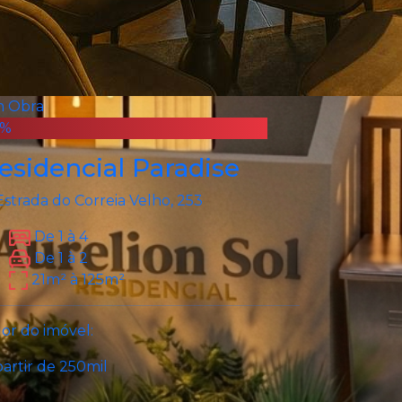
 Obra
0%
esidencial Paradise
Estrada do Correia Velho, 253
De 1 à 4
De 1 à 2
21m² à 125m²
lor do imóvel:
partir de 250mil