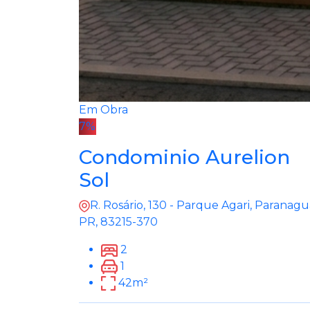
Em Obra
7%
Condominio Aurelion
Sol
R. Rosário, 130 - Parque Agari, Paranagu
PR, 83215-370
2
1
42m²