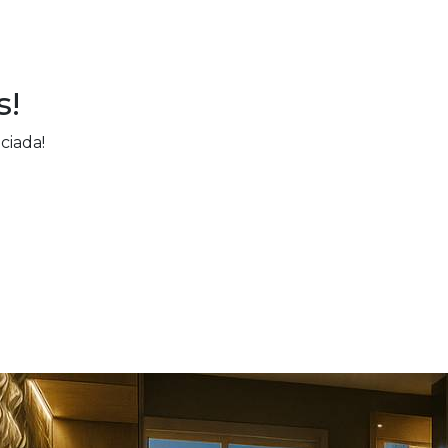
s!
ciada!