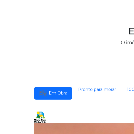
E
O imó
Pronto para morar
10
Em Obra