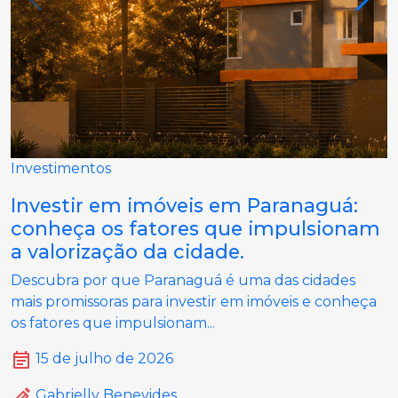
Investimentos
Investir em imóveis em Paranaguá:
conheça os fatores que impulsionam
a valorização da cidade.
Descubra por que Paranaguá é uma das cidades
mais promissoras para investir em imóveis e conheça
os fatores que impulsionam...
15 de julho de 2026
Gabrielly Benevides