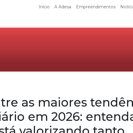
Início
A Adesa
Empreendimentos
Notíci
ntre as maiores tendên
ário em 2026: entend
stá valorizando tanto