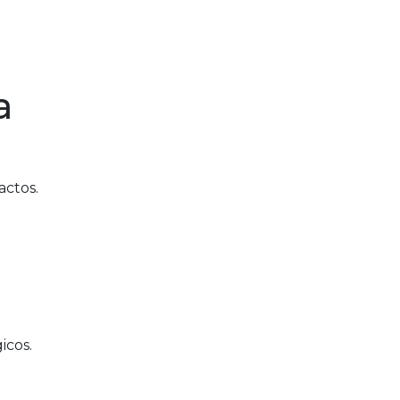
a
actos.
icos.
m