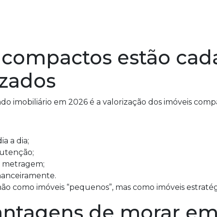
compactos estão cad
izados
 imobiliário em 2026 é a valorização dos imóveis comp
a a dia;
utenção;
e metragem;
inanceiramente.
s não como imóveis “pequenos”, mas como imóveis estratég
vantagens de morar e