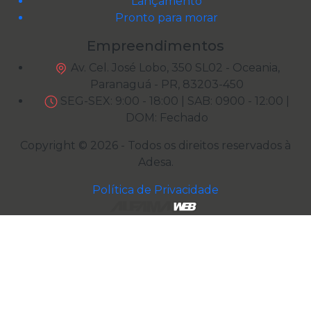
Lançamento
Pronto para morar
Empreendimentos
Av. Cel. José Lobo, 350 SL02 - Oceania,
Paranaguá - PR, 83203-450
SEG-SEX: 9:00 - 18:00 | SAB: 0900 - 12:00 |
DOM: Fechado
Copyright © 2026 - Todos os direitos reservados à
Adesa
.
Política de Privacidade