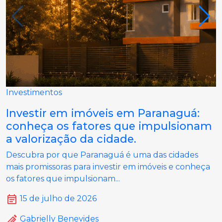
Investimentos
Investir em imóveis em Paranaguá:
conheça os fatores que impulsionam
a valorização da cidade.
Descubra por que Paranaguá é uma das cidades
mais promissoras para investir em imóveis e conheça
os fatores que impulsionam...
15 de julho de 2026
Gabrielly Benevides