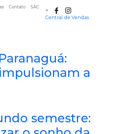
as
Contato
SAC
Central de Vendas
 Paranaguá:
 impulsionam a
undo semestre:
izar o sonho da