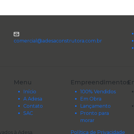
comercial@adesaconstrutora.com.br
Menu
Empreendimentos
E
Início
100% Vendidos
A Adesa
Em Obra
Contato
Lançamento
SAC
Pronto para
morar
rvados à
Adesa
.
Política de Privacidade