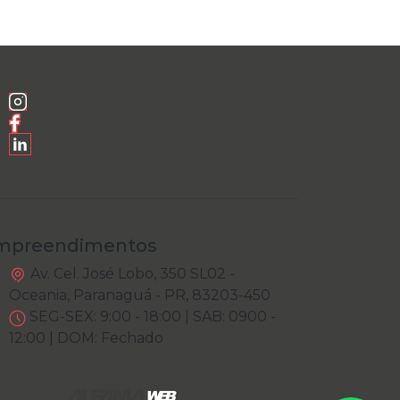
mpreendimentos
Av. Cel. José Lobo, 350 SL02 -
Oceania, Paranaguá - PR, 83203-450
SEG-SEX: 9:00 - 18:00 | SAB: 0900 -
12:00 | DOM: Fechado