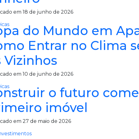
icado em 18 de junho de 2026
icas
opa do Mundo em Apa
omo Entrar no Clima 
 Vizinhos
icado em 10 de junho de 2026
icas
onstruir o futuro com
rimeiro imóvel
icado em 27 de maio de 2026
nvestimentos