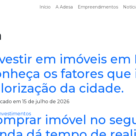
Início
A Adesa
Empreendimentos
Notíci
a
nvestir em imóveis em
onheça os fatores que
lorização da cidade.
cado em 15 de julho de 2026
nvestimentos
omprar imóvel no seg
nda dá tempo de real