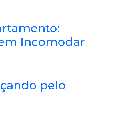
rtamento:
sem Incomodar
eçando pelo