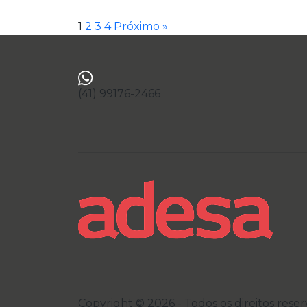
1
2
3
4
Próximo »
(41) 99176-2466
Copyright © 2026 - Todos os direitos rese