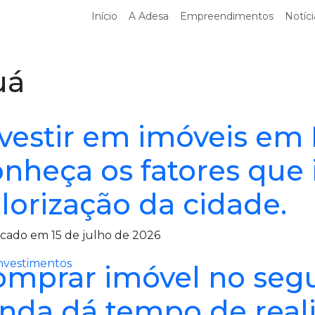
Início
A Adesa
Empreendimentos
Notíci
uá
nvestir em imóveis em
onheça os fatores que
lorização da cidade.
cado em 15 de julho de 2026
nvestimentos
omprar imóvel no seg
nda dá tempo de real