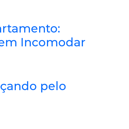
rtamento:
sem Incomodar
eçando pelo