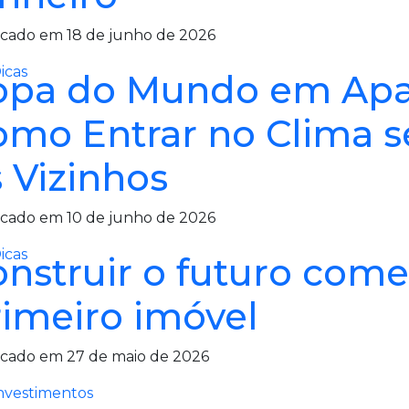
icado em 18 de junho de 2026
icas
opa do Mundo em Apa
omo Entrar no Clima 
 Vizinhos
icado em 10 de junho de 2026
icas
onstruir o futuro com
rimeiro imóvel
icado em 27 de maio de 2026
nvestimentos