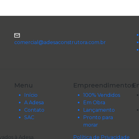
comercial@adesaconstrutora.com.br
Menu
Empreendimentos
E
Início
100% Vendidos
A Adesa
Em Obra
Contato
Lançamento
SAC
Pronto para
morar
rvados à
Adesa
.
Política de Privacidade