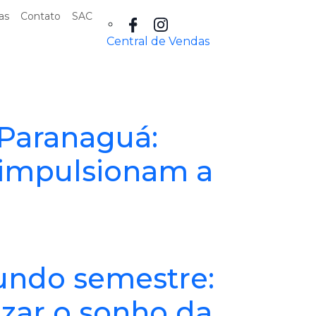
as
Contato
SAC
Central de Vendas
 Paranaguá:
 impulsionam a
undo semestre:
izar o sonho da