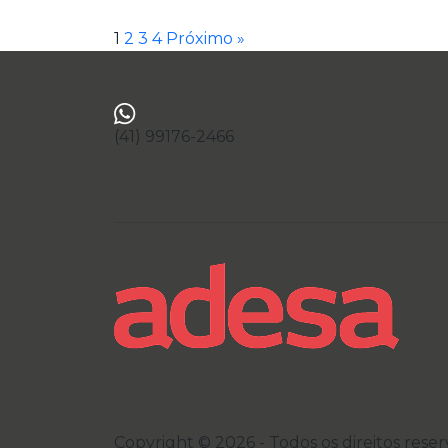
1
2
3
4
Próximo »
(41) 99176-2466
Copyright © 2026 - Todos os direitos rese