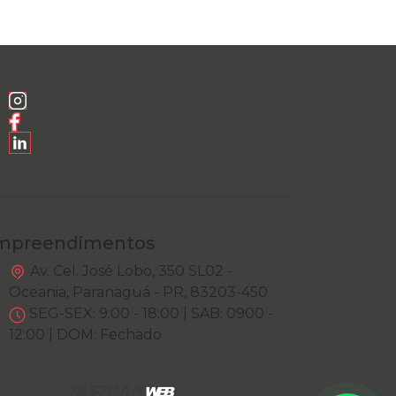
mpreendimentos
Av. Cel. José Lobo, 350 SL02 -
Oceania, Paranaguá - PR, 83203-450
SEG-SEX: 9:00 - 18:00 | SAB: 0900 -
12:00 | DOM: Fechado